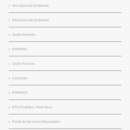
Secretaría de Ambiente
Ministerio de Ambiente
Quito Honesto
EMAAPQ
Quito Turismo
ConQuito
EPMMOP
EPQ (Trolebus, Metrobus)
Portal de Servicios Municipales