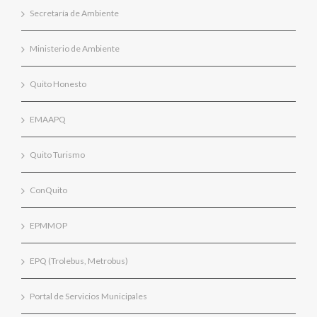
Secretaría de Ambiente
Ministerio de Ambiente
Quito Honesto
EMAAPQ
Quito Turismo
ConQuito
EPMMOP
EPQ (Trolebus, Metrobus)
Portal de Servicios Municipales