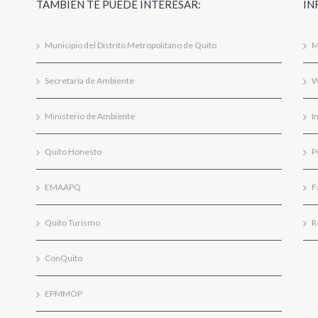
TAMBIÉN TE PUEDE INTERESAR:
IN
Municipio del Distrito Metropolitano de Quito
M
Secretaría de Ambiente
W
Ministerio de Ambiente
I
Quito Honesto
P
EMAAPQ
F
Quito Turismo
R
ConQuito
EPMMOP