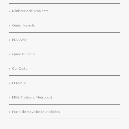
Ministerio de Ambiente
Quito Honesto
EMAAPQ
Quito Turismo
ConQuito
EPMMOP
EPQ (Trolebus, Metrobus)
Portal de Servicios Municipales