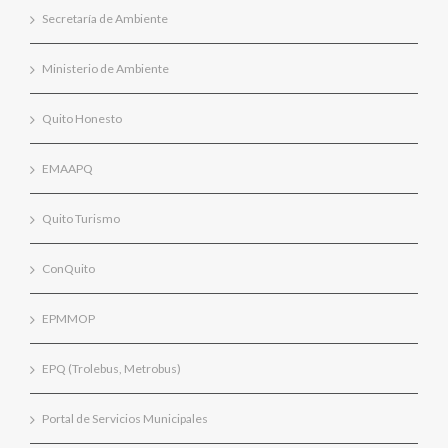
Secretaría de Ambiente
Ministerio de Ambiente
Quito Honesto
EMAAPQ
Quito Turismo
ConQuito
EPMMOP
EPQ (Trolebus, Metrobus)
Portal de Servicios Municipales