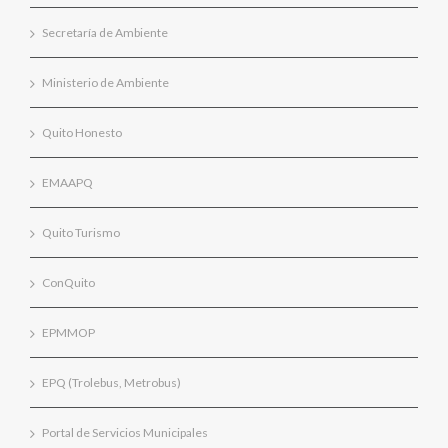
Secretaría de Ambiente
Ministerio de Ambiente
Quito Honesto
EMAAPQ
Quito Turismo
ConQuito
EPMMOP
EPQ (Trolebus, Metrobus)
Portal de Servicios Municipales