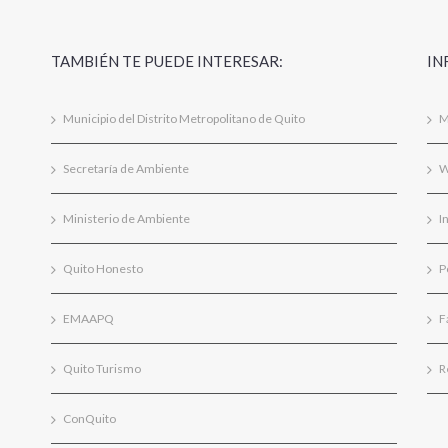
TAMBIÉN TE PUEDE INTERESAR:
IN
Municipio del Distrito Metropolitano de Quito
M
Secretaría de Ambiente
W
Ministerio de Ambiente
I
Quito Honesto
P
EMAAPQ
F
Quito Turismo
R
ConQuito