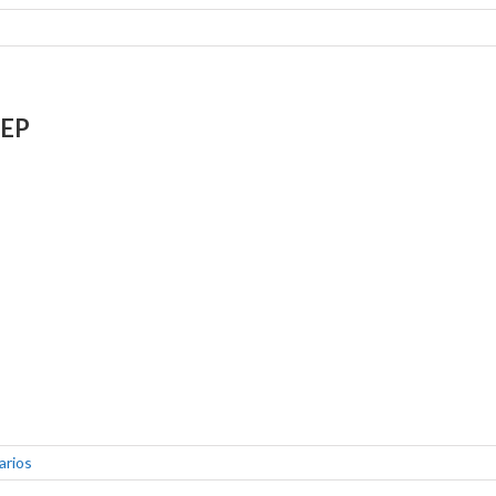
_EP
arios