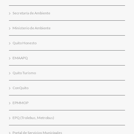
Secretaría de Ambiente
Ministerio de Ambiente
Quito Honesto
EMAAPQ
Quito Turismo
ConQuito
EPMMOP
EPQ (Trolebus, Metrobus)
Portal de Servicios Municipales