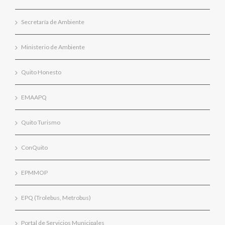
Secretaría de Ambiente
Ministerio de Ambiente
Quito Honesto
EMAAPQ
Quito Turismo
ConQuito
EPMMOP
EPQ (Trolebus, Metrobus)
Portal de Servicios Municipales