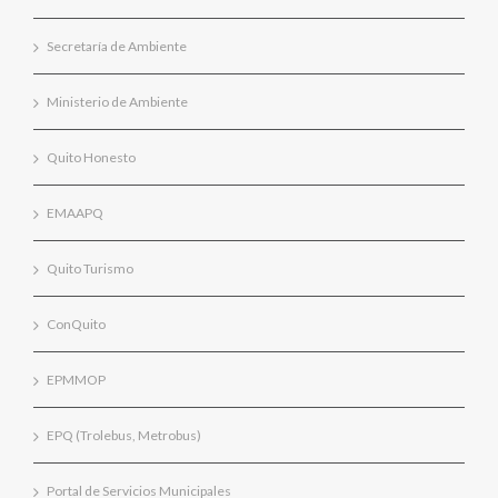
Secretaría de Ambiente
Ministerio de Ambiente
Quito Honesto
EMAAPQ
Quito Turismo
ConQuito
EPMMOP
EPQ (Trolebus, Metrobus)
Portal de Servicios Municipales