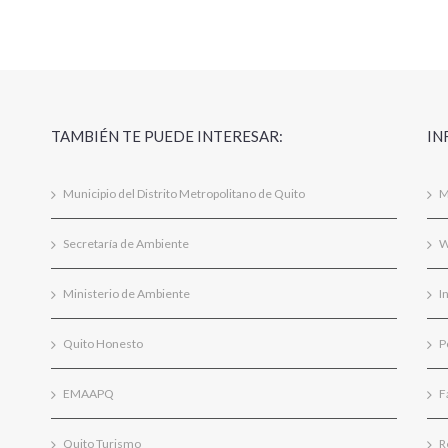
TAMBIÉN TE PUEDE INTERESAR:
IN
Municipio del Distrito Metropolitano de Quito
M
Secretaría de Ambiente
W
Ministerio de Ambiente
I
Quito Honesto
P
EMAAPQ
F
Quito Turismo
R