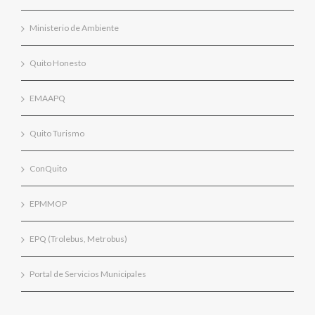
Ministerio de Ambiente
Quito Honesto
EMAAPQ
Quito Turismo
ConQuito
EPMMOP
EPQ (Trolebus, Metrobus)
Portal de Servicios Municipales