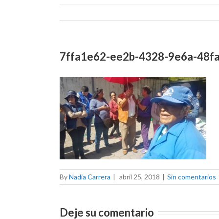
7ffa1e62-ee2b-4328-9e6a-48f
By
Nadia Carrera
|
abril 25, 2018
|
Sin comentarios
Deje su comentario