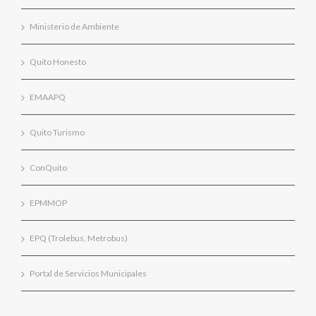
Ministerio de Ambiente
Quito Honesto
EMAAPQ
Quito Turismo
ConQuito
EPMMOP
EPQ (Trolebus, Metrobus)
Portal de Servicios Municipales