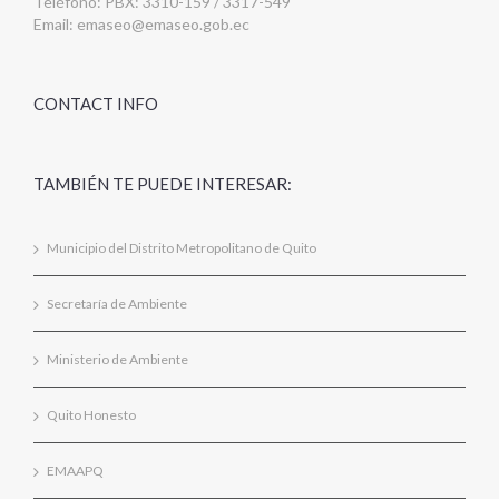
Teléfono: PBX: 3310-159 / 3317-549
Email:
emaseo@emaseo.gob.ec
CONTACT INFO
TAMBIÉN TE PUEDE INTERESAR:
Municipio del Distrito Metropolitano de Quito
Secretaría de Ambiente
Ministerio de Ambiente
Quito Honesto
EMAAPQ