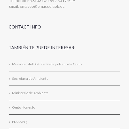
Teléfono: PBX: 3310-159 / 3317-549
Email:
emaseo@emaseo.gob.ec
CONTACT INFO
TAMBIÉN TE PUEDE INTERESAR:
Municipio del Distrito Metropolitano de Quito
Secretaría de Ambiente
Ministerio de Ambiente
Quito Honesto
EMAAPQ