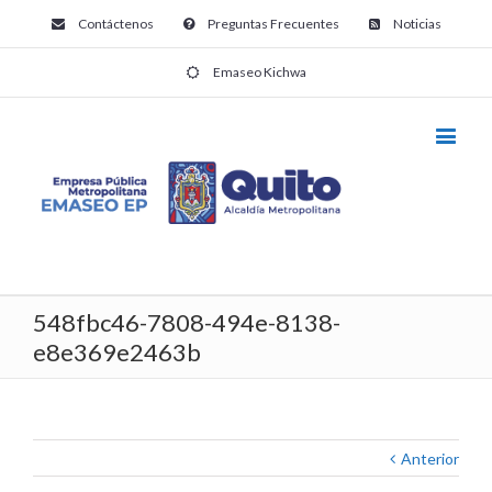
Contáctenos
Preguntas Frecuentes
Noticias
Emaseo Kichwa
548fbc46-7808-494e-8138-
e8e369e2463b
Anterior