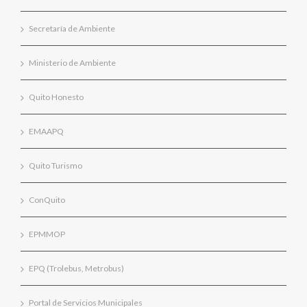
Secretaría de Ambiente
Ministerio de Ambiente
Quito Honesto
EMAAPQ
Quito Turismo
ConQuito
EPMMOP
EPQ (Trolebus, Metrobus)
Portal de Servicios Municipales