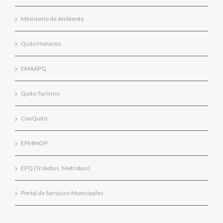
Ministerio de Ambiente
Quito Honesto
EMAAPQ
Quito Turismo
ConQuito
EPMMOP
EPQ (Trolebus, Metrobus)
Portal de Servicios Municipales