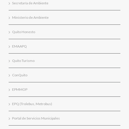
Secretaría de Ambiente
Ministerio de Ambiente
Quito Honesto
EMAAPQ
Quito Turismo
ConQuito
EPMMOP
EPQ (Trolebus, Metrobus)
Portal de Servicios Municipales