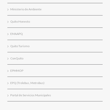
Ministerio de Ambiente
Quito Honesto
EMAAPQ
Quito Turismo
ConQuito
EPMMOP
EPQ (Trolebus, Metrobus)
Portal de Servicios Municipales