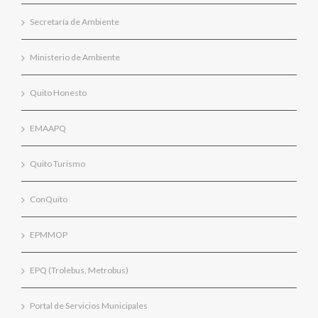
Secretaría de Ambiente
Ministerio de Ambiente
Quito Honesto
EMAAPQ
Quito Turismo
ConQuito
EPMMOP
EPQ (Trolebus, Metrobus)
Portal de Servicios Municipales