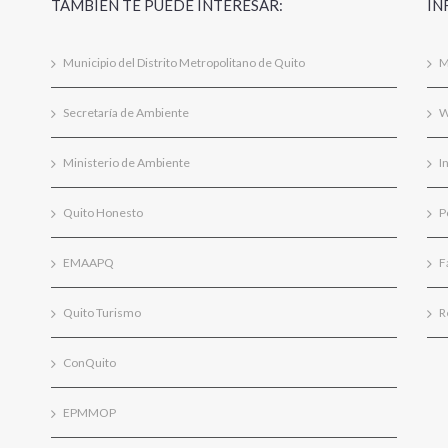
TAMBIÉN TE PUEDE INTERESAR:
IN
Municipio del Distrito Metropolitano de Quito
M
Secretaría de Ambiente
W
Ministerio de Ambiente
I
Quito Honesto
P
EMAAPQ
F
Quito Turismo
R
ConQuito
EPMMOP