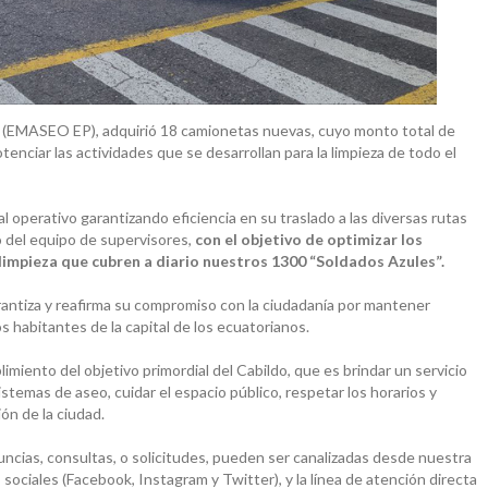
 (EMASEO EP), adquirió 18 camionetas nuevas, cuyo monto total de
enciar las actividades que se desarrollan para la limpieza de todo el
 operativo garantizando eficiencia en su traslado a las diversas rutas
o del equipo de supervisores,
con el objetivo de optimizar los
 limpieza que cubren a diario nuestros 1300 “Soldados Azules”.
arantiza y reafirma su compromiso con la ciudadanía por mantener
los habitantes de la capital de los ecuatorianos.
imiento del objetivo primordial del Cabildo, que es brindar un servicio
istemas de aseo, cuidar el espacio público, respetar los horarios y
ón de la ciudad.
cias, consultas, o solicitudes, pueden ser canalizadas desde nuestra
ociales (Facebook, Instagram y Twitter), y la línea de atención directa