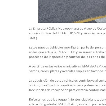
La Empresa Pública Metropolitana de Aseo de Quito
adquisición fue de USD 485.815,68 y servirán para pot
DMQ.
Estos nuevos vehículos movilizarán parte del personal
en los que actúa la EMASEO EP y se suman al trabaj
procesos de inspección y control de las zonas de
A partir de estas valiosas iniciativas, EMASEO EP g
barrios, calles, plazas y avenidas limpias en favor de 
La adquisición de estos vehículos contribuye al cumpl
óptimo, planificado y coordinado para potenciar los s
frecuencias de recolección para evitar la contaminaci
Reiteramos que los requerimientos ciudadanos, denun
aplicación gratuita EMASEO APP, así como por redes s