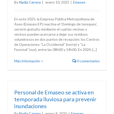
By
Nadia Carrera
|
enero 10, 2025
|
Emaseo
En este 2025, la Empresa Pública Metropolitana de
Aseo (Emaseo EP) reactiva el ‘Domingo de tereques’,
servicio gratuito mediante el cual las vecinas y
vecinos pueden acercarse a dejar sus residuos
voluminosos en dos puntos de recepción: los Centros
de Operaciones “La Occidental” (norte) y “La
Forestal” (sur), entre las 08h00 y 14h00. En 2024, [...]
Más información
0 comentarios
Personal de Emaseo se activa en
temporada lluviosa para prevenir
inundaciones
By
Nadia Carrera
|
enero 9, 2025
|
Emaseo