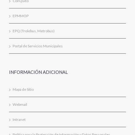
ConQuito
EPMMOP
EPQ (Trolebus, Metrobus)
Portal de Servicios Municipales
INFORMACIÓN ADICIONAL
Mapa de Sitio
Webmail
Intranet
Política para la Protección de Información y Datos Personales