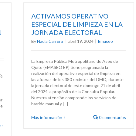
ACTIVAMOS OPERATIVO
ESPECIAL DE LIMPIEZA EN LA
N
JORNADA ELECTORAL
By
Nadia Carrera
|
abril 19, 2024
|
Emaseo
La Empresa Pública Metropolitano de Aseo de
Quito (EMASEO EP) tiene programado la
realización del operativo especial de limpieza en
Q,
las afueras de los 380 recintos del DMQ, durante
la jornada electoral de este domingo 21 de abril
del 2024, a propósito de la Consulta Popular.
Nuestra atención comprende los servicios de
er
barrido manual y [...]
de
Más información
0 comentarios
os