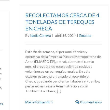
RECOLECTAMOS CERCA DE 4
TONELADAS DE TEREQUES
EN CHECA
By
Nadia Carrera
|
abril 15, 2024
|
Emaseo
Este fin de semana, el personal técnico y
operativo de la Empresa Pública Metropolitana de
Aseo (EMASEO EP), activó, durante el cuarto
mes, el proyecto de recolección de residuos
e
voluminosos en parroquias rurales. En esta
mo
ocasión estuvo programado el recorrido en
,
Checa, quedando pendiente Tababela y Puembo,
pertenecientes a la Administración Zonal
go
Tumbaco. En Checa, [...]
Más información
0 comentarios
os