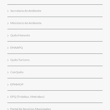
Secretaría de Ambiente
Ministerio de Ambiente
Quito Honesto
EMAAPQ
Quito Turismo
ConQuito
EPMMOP
EPQ (Trolebus, Metrobus)
Portal de Servicios Municipales