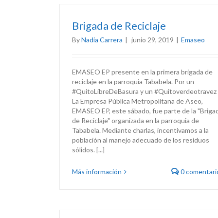
Brigada de Reciclaje
By
Nadia Carrera
|
junio 29, 2019
|
Emaseo
EMASEO EP presente en la primera brigada de
reciclaje en la parroquia Tababela. Por un
#QuitoLibreDeBasura y un #Quitoverdeotravez
La Empresa Pública Metropolitana de Aseo,
EMASEO EP, este sábado, fue parte de la "Briga
de Reciclaje" organizada en la parroquia de
Tababela. Mediante charlas, incentivamos a la
población al manejo adecuado de los residuos
sólidos. [...]
Más información
0 comentari