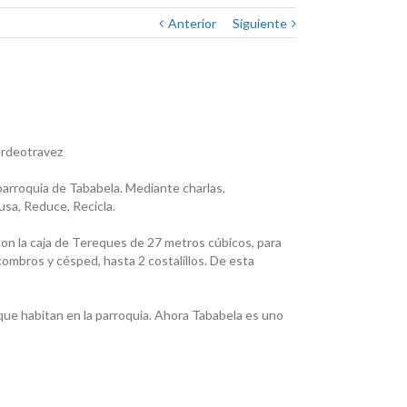
Anterior
Siguiente
erdeotravez
parroquia de Tababela. Mediante charlas,
usa, Reduce, Recicla.
con la caja de Tereques de 27 metros cúbicos, para
mbros y césped, hasta 2 costalillos. De esta
que habitan en la parroquia. Ahora Tababela es uno