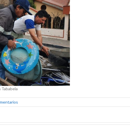
n Tababela
omentarios