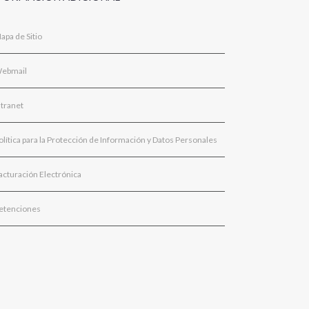
apa de Sitio
ebmail
ntranet
olítica para la Protección de Información y Datos Personales
acturación Electrónica
etenciones