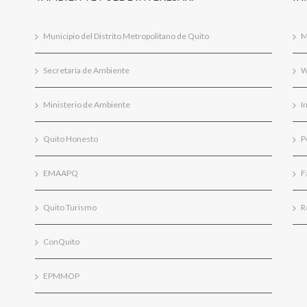
Municipio del Distrito Metropolitano de Quito
M
Secretaría de Ambiente
W
Ministerio de Ambiente
I
Quito Honesto
P
EMAAPQ
F
Quito Turismo
R
ConQuito
EPMMOP