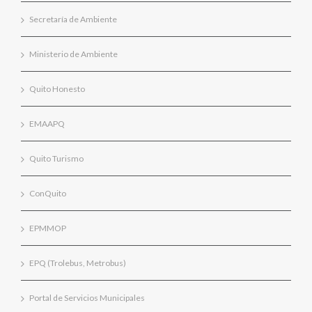
Secretaría de Ambiente
Ministerio de Ambiente
Quito Honesto
EMAAPQ
Quito Turismo
ConQuito
EPMMOP
EPQ (Trolebus, Metrobus)
Portal de Servicios Municipales