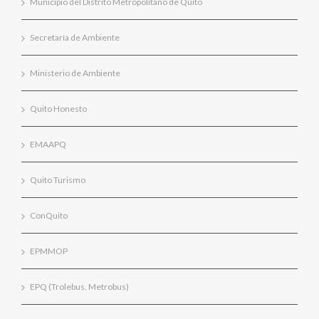
Municipio del Distrito Metropolitano de Quito
Secretaría de Ambiente
Ministerio de Ambiente
Quito Honesto
EMAAPQ
Quito Turismo
ConQuito
EPMMOP
EPQ (Trolebus, Metrobus)