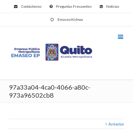
Contáctenos
Preguntas Frecuentes
Noticias
Emaseo Kichwa
97a33a04-4ca0-4066-a80c-
973a96502cb8
Anterior