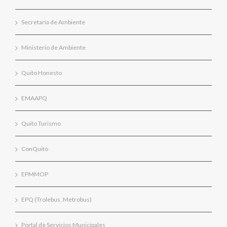
Secretaría de Ambiente
Ministerio de Ambiente
Quito Honesto
EMAAPQ
Quito Turismo
ConQuito
EPMMOP
EPQ (Trolebus, Metrobus)
Portal de Servicios Municipales