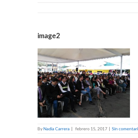
image2
By
Nadia Carrera
|
febrero 15, 2017
|
Sin comentar