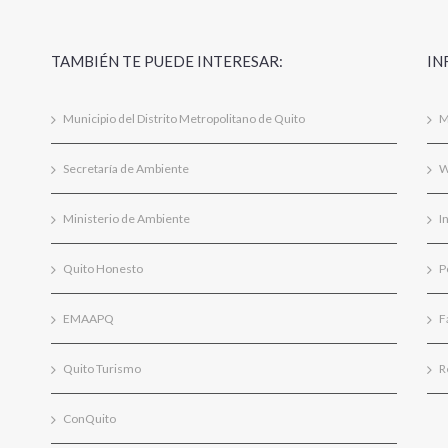
TAMBIÉN TE PUEDE INTERESAR:
IN
Municipio del Distrito Metropolitano de Quito
M
Secretaría de Ambiente
W
Ministerio de Ambiente
I
Quito Honesto
P
EMAAPQ
F
Quito Turismo
R
ConQuito