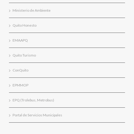
Ministerio de Ambiente
Quito Honesto
EMAAPQ
Quito Turismo
ConQuito
EPMMOP
EPQ (Trolebus, Metrobus)
Portal de Servicios Municipales