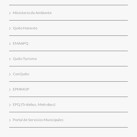
Ministerio de Ambiente
Quito Honesto
EMAAPQ
Quito Turismo
ConQuito
EPMMOP
EPQ (Trolebus, Metrobus)
Portal de Servicios Municipales