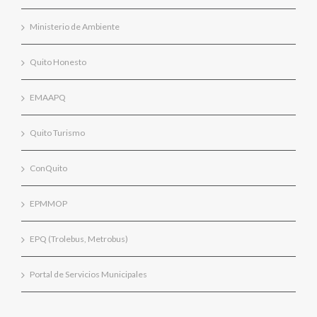
Ministerio de Ambiente
Quito Honesto
EMAAPQ
Quito Turismo
ConQuito
EPMMOP
EPQ (Trolebus, Metrobus)
Portal de Servicios Municipales