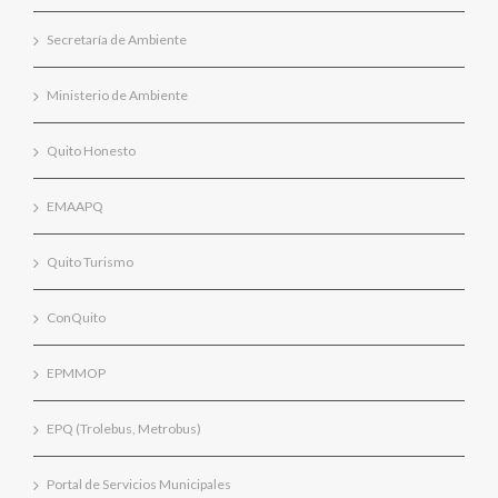
Secretaría de Ambiente
Ministerio de Ambiente
Quito Honesto
EMAAPQ
Quito Turismo
ConQuito
EPMMOP
EPQ (Trolebus, Metrobus)
Portal de Servicios Municipales