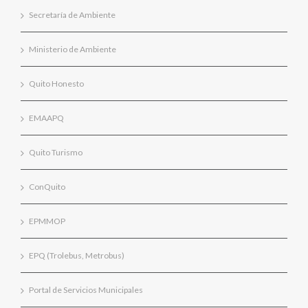
Secretaría de Ambiente
Ministerio de Ambiente
Quito Honesto
EMAAPQ
Quito Turismo
ConQuito
EPMMOP
EPQ (Trolebus, Metrobus)
Portal de Servicios Municipales