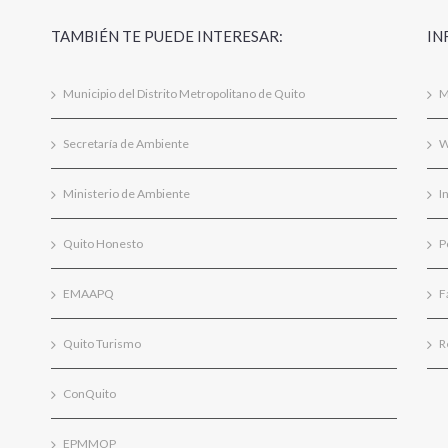
TAMBIÉN TE PUEDE INTERESAR:
IN
Municipio del Distrito Metropolitano de Quito
M
Secretaría de Ambiente
W
Ministerio de Ambiente
I
Quito Honesto
P
EMAAPQ
F
Quito Turismo
R
ConQuito
EPMMOP