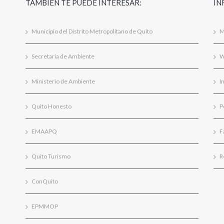
TAMBIÉN TE PUEDE INTERESAR:
IN
Municipio del Distrito Metropolitano de Quito
M
Secretaría de Ambiente
W
Ministerio de Ambiente
I
Quito Honesto
P
EMAAPQ
F
Quito Turismo
R
ConQuito
EPMMOP