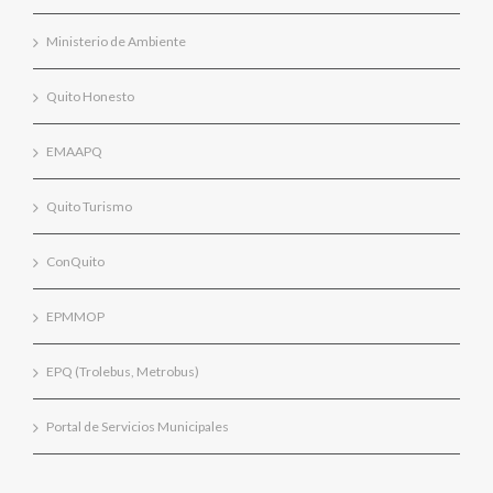
Ministerio de Ambiente
Quito Honesto
EMAAPQ
Quito Turismo
ConQuito
EPMMOP
EPQ (Trolebus, Metrobus)
Portal de Servicios Municipales