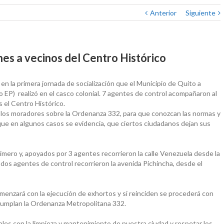
Anterior
Siguiente
nes a vecinos del Centro Histórico
la primera jornada de socialización que el Municipio de Quito a
EP) realizó en el casco colonial. 7 agentes de control acompañaron al
 el Centro Histórico.
 a los moradores sobre la Ordenanza 332, para que conozcan las normas y
 que en algunos casos se evidencia, que ciertos ciudadanos dejan sus
imero y, apoyados por 3 agentes recorrieron la calle Venezuela desde la
dos agentes de control recorrieron la avenida Pichincha, desde el
omenzará con la ejecución de exhortos y si reinciden se procederá con
cumplan la Ordenanza Metropolitana 332.
les con la limpieza y mantenimiento de nuestra ciudad y respetar los