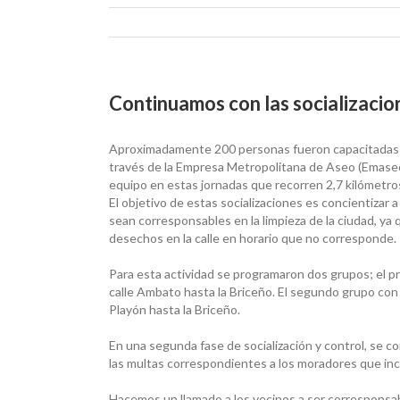
Continuamos con las socializacio
Aproximadamente 200 personas fueron capacitadas en 
través de la Empresa Metropolitana de Aseo (Emaseo 
equipo en estas jornadas que recorren 2,7 kilómetros
El objetivo de estas socializaciones es concientizar
sean corresponsables en la limpieza de la ciudad, ya
desechos en la calle en horario que no corresponde.
Para esta actividad se programaron dos grupos; el pr
calle Ambato hasta la Briceño. El segundo grupo con 
Playón hasta la Briceño.
En una segunda fase de socialización y control, se c
las multas correspondientes a los moradores que in
Hacemos un llamado a los vecinos a ser corresponsab