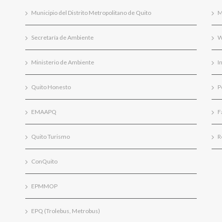
Municipio del Distrito Metropolitano de Quito
M
Secretaría de Ambiente
W
Ministerio de Ambiente
I
Quito Honesto
P
EMAAPQ
F
Quito Turismo
R
ConQuito
EPMMOP
EPQ (Trolebus, Metrobus)