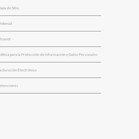
apa de Sitio
ebmail
ntranet
olítica para la Protección de Información y Datos Personales
acturación Electrónica
etenciones