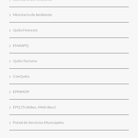
Ministerio de Ambiente
Quito Honesto
EMAAPQ
Quito Turismo
ConQuito
EPMMOP
EPQ (Trolebus, Metrobus)
Portal de Servicios Municipales