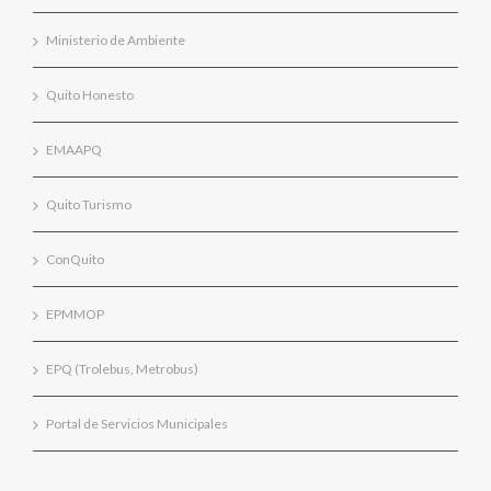
Ministerio de Ambiente
Quito Honesto
EMAAPQ
Quito Turismo
ConQuito
EPMMOP
EPQ (Trolebus, Metrobus)
Portal de Servicios Municipales