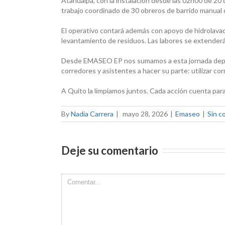
Atahualpa, con la instalación desde las 02h00 de 20 
trabajo coordinado de 30 obreros de barrido manual dis
El operativo contará además con apoyo de hidrolavad
levantamiento de residuos. Las labores se extende
Desde EMASEO EP nos sumamos a esta jornada deport
corredores y asistentes a hacer su parte: utilizar c
A Quito la limpiamos juntos. Cada acción cuenta para
By
Nadia Carrera
|
mayo 28, 2026
|
Emaseo
|
Sin c
Deje su comentario
Comment