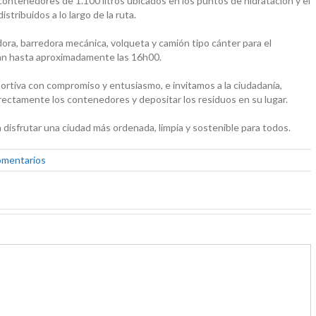
contenedores de 1.100 litros ubicados en los puntos de hidratación y el
tribuidos a lo largo de la ruta.
ora, barredora mecánica, volqueta y camión tipo cánter para el
rán hasta aproximadamente las 16h00.
iva con compromiso y entusiasmo, e invitamos a la ciudadanía,
orrectamente los contenedores y depositar los residuos en su lugar.
 disfrutar una ciudad más ordenada, limpia y sostenible para todos.
omentarios