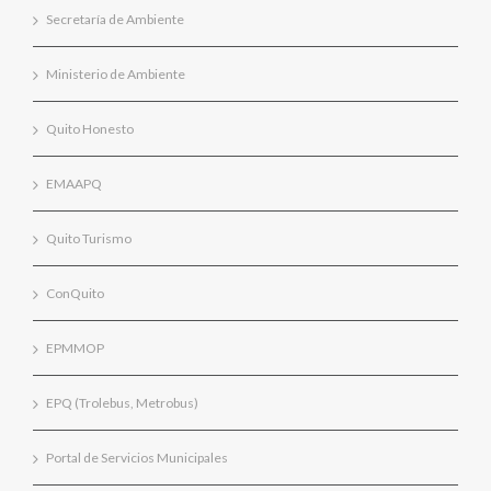
Secretaría de Ambiente
Ministerio de Ambiente
Quito Honesto
EMAAPQ
Quito Turismo
ConQuito
EPMMOP
EPQ (Trolebus, Metrobus)
Portal de Servicios Municipales