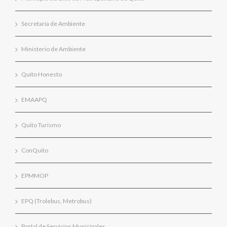
Secretaría de Ambiente
Ministerio de Ambiente
Quito Honesto
EMAAPQ
Quito Turismo
ConQuito
EPMMOP
EPQ (Trolebus, Metrobus)
Portal de Servicios Municipales