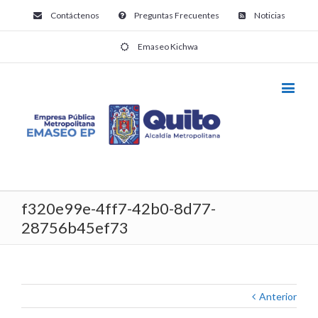
Contáctenos
Preguntas Frecuentes
Noticias
Emaseo Kichwa
f320e99e-4ff7-42b0-8d77-
28756b45ef73
Anterior