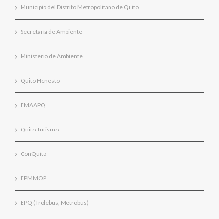
Municipio del Distrito Metropolitano de Quito
Secretaría de Ambiente
Ministerio de Ambiente
Quito Honesto
EMAAPQ
Quito Turismo
ConQuito
EPMMOP
EPQ (Trolebus, Metrobus)