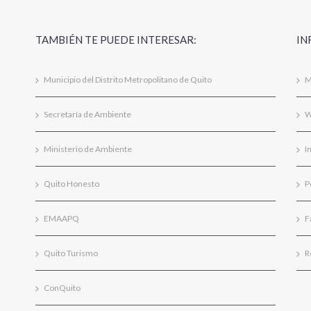
TAMBIÉN TE PUEDE INTERESAR:
IN
Municipio del Distrito Metropolitano de Quito
M
Secretaría de Ambiente
W
Ministerio de Ambiente
I
Quito Honesto
P
EMAAPQ
F
Quito Turismo
R
ConQuito